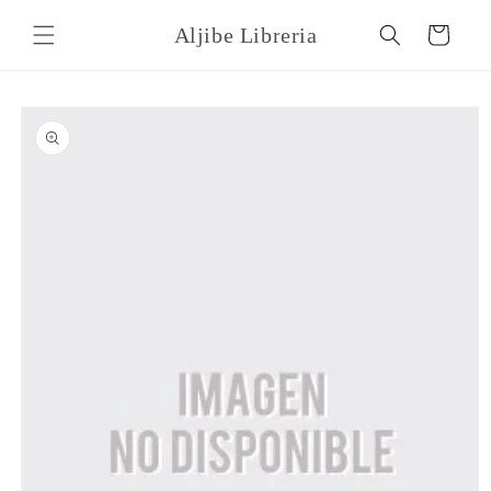
Ir
directamente
Aljibe Libreria
Carrito
al contenido
Ir
directamente
a la
información
del producto