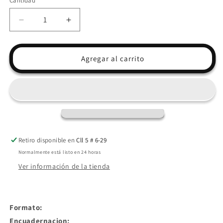
Cantidad
Reducir
Aumentar
cantidad
cantidad
para
para
LIBRO
LIBRO
Agregar al carrito
SOY
SOY
COLOMBIA
COLOMBIA
|
|
Autores
Autores
varios
varios
Retiro disponible en
Cll 5 # 6-29
Normalmente está listo en 24 horas
Ver información de la tienda
Formato:
Encuadernacion: