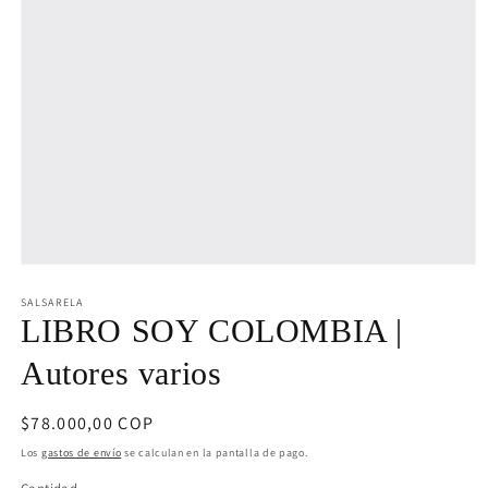
Abrir
elemento
multimedia
SALSARELA
1
LIBRO SOY COLOMBIA |
en
una
Autores varios
ventana
modal
Precio
$78.000,00 COP
habitual
Los
gastos de envío
se calculan en la pantalla de pago.