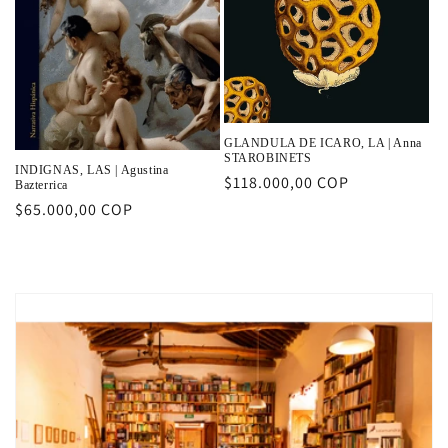
GLANDULA DE ICARO, LA | Anna
STAROBINETS
INDIGNAS, LAS | Agustina
Precio
$118.000,00 COP
Bazterrica
habitual
Precio
$65.000,00 COP
habitual