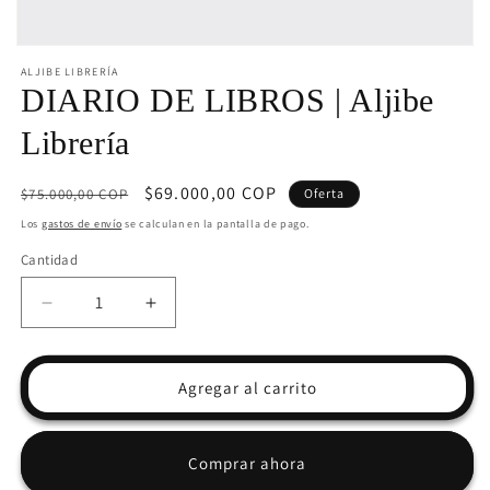
Abrir
elemento
ALJIBE LIBRERÍA
multimedia
DIARIO DE LIBROS | Aljibe
1
en
Librería
una
ventana
modal
Precio
Precio
$69.000,00 COP
$75.000,00 COP
Oferta
habitual
de
Los
gastos de envío
se calculan en la pantalla de pago.
oferta
Cantidad
Reducir
Aumentar
cantidad
cantidad
para
para
DIARIO
DIARIO
Agregar al carrito
DE
DE
LIBROS
LIBROS
|
|
Comprar ahora
Aljibe
Aljibe