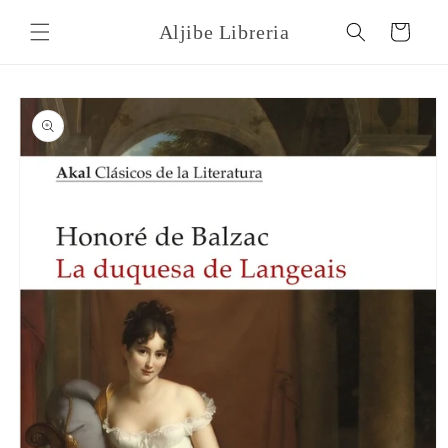
Ir
directamente
Aljibe Libreria
Carrito
al contenido
Ir
directamente
a la
información
del producto