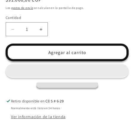
habitual
Los
gastos de envío
se calculan en la pantalla de pago.
Cantidad
Reducir
Aumentar
cantidad
cantidad
para
para
DUQUESA
DUQUESA
Agregar al carrito
DE
DE
LANGEAIS
LANGEAIS
|
|
Honoré
Honoré
de
de
Balzac
Balzac
Retiro disponible en
Cll 5 # 6-29
Normalmente está listo en 24 horas
Ver información de la tienda