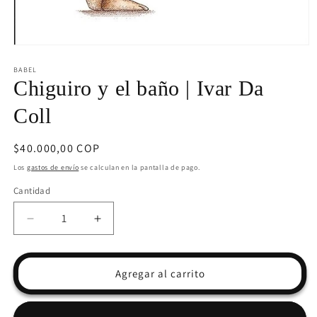
Abrir
elemento
multimedia
BABEL
1
Chiguiro y el baño | Ivar Da
en
una
Coll
ventana
modal
Precio
$40.000,00 COP
habitual
Los
gastos de envío
se calculan en la pantalla de pago.
Cantidad
Reducir
Aumentar
cantidad
cantidad
para
para
Chiguiro
Chiguiro
Agregar al carrito
y
y
el
el
baño
baño