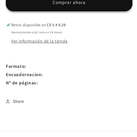
Comprar ahora
|
|
Ivar
Ivar
Da
Da
Coll
Coll
Retiro disponible en
Cll 5 # 6-29
Normalmente está listo en 24 horas
Ver información de la tienda
Formato:
Encuadernacion:
Nº de páginas:
Share