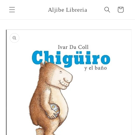
Ir
directamente
Aljibe Libreria
Carrito
al contenido
Ir
directamente
a la
información
del producto