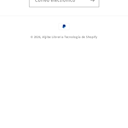
Correo electrónico
Formas
de
© 2026,
Aljibe Libreria
Tecnología de Shopify
pago