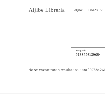
Ir
directamente
Aljibe Libreria
Aljibe
Libros
al contenido
Búsqueda
No se encontraron resultados para “978842613