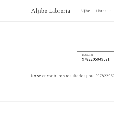
Ir
directamente
Aljibe Libreria
Aljibe
Libros
al contenido
Búsqueda
No se encontraron resultados para “978220504